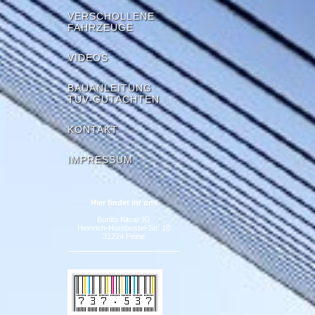
VERSCHOLLENE
FAHRZEUGE
VIDEOS
BAUANLEITUNG
TÜV-GUTACHTEN
KONTAKT
IMPRESSUM
Hier findet ihr uns
Bonito Kitcar IG
Heinrich-Hornbostel-Str. 10
31224 Peine