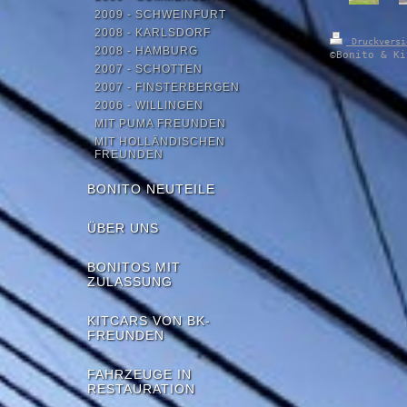
2009 - SCHWEINFURT
2008 - KARLSDORF
Druckvers
2008 - HAMBURG
©Bonito & Ki
2007 - SCHOTTEN
2007 - FINSTERBERGEN
2006 - WILLINGEN
MIT PUMA FREUNDEN
MIT HOLLÄNDISCHEN
FREUNDEN
BONITO NEUTEILE
ÜBER UNS
BONITOS MIT
ZULASSUNG
KITCARS VON BK-
FREUNDEN
FAHRZEUGE IN
RESTAURATION