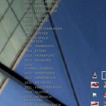
2024 - BAD LAASPHE
2023 - NORDHAUSEN
2022 - LEUTENBACH
2018 - SOLLING
2017 - ILSFELD-
AUENSTEIN
2016 - FINSTERBERGEN
2016 - SPEYER
2015 - ILSFELD-
AUENSTEIN
2015 - SIMMERATH
2014 - EITORF
2014 - FRANKFURT
2013 - NEUBURG
2013 -
SCHMALLENBERG
2012 - WINNENDEN
2012 - AMMERBUCH
2011 - WEILBURG
2011 - FINSTERBERGEN
2010 - VLOTHO
2010 - HESSISCH
LICHTENAU
2009 - GUMMERSBACH