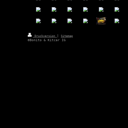
|
Druckversion
Sitemap
©Bonito & Kitcar IG