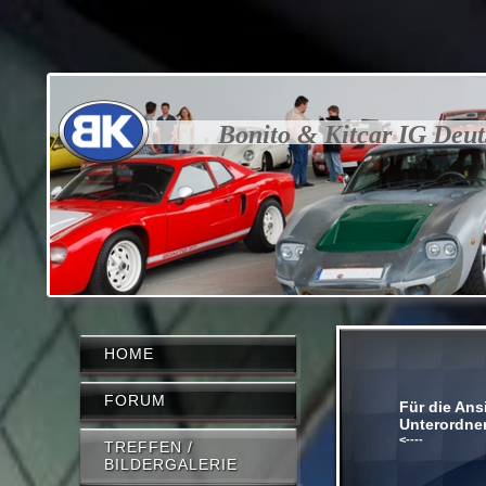
Bonito & Kitcar IG Deu
HOME
FORUM
Für die Ansi
Unterordner
<----
TREFFEN /
BILDERGALERIE