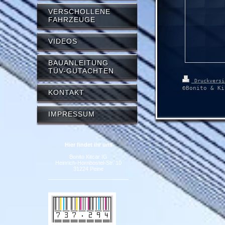
VERSCHOLLENE
FAHRZEUGE
VIDEOS
BAUANLEITUNG
TÜV-GUTACHTEN
Druckvers
©Bonito & Ki
KONTAKT
IMPRESSUM
Hier findet ihr uns
Bonito Kitcar IG
Heinrich-Hornbostel-Str. 10
31224 Peine