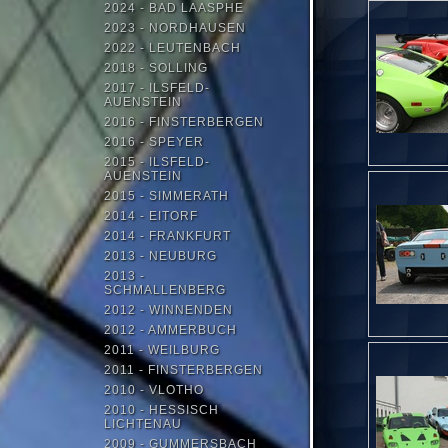
2024 - BAD LAASPHE
2023 - NORDHAUSEN
2022 - LEUTENBACH
2018 - SOLLING
2017 - ILSFELD-
AUENSTEIN
2016 - FINSTERBERGEN
2016 - SPEYER
2015 - ILSFELD-
AUENSTEIN
2015 - SIMMERATH
2014 - EITORF
2014 - FRANKFURT
2013 - NEUBURG
2013 -
SCHMALLENBERG
2012 - WINNENDEN
2012 - AMMERBUCH
2011 - WEILBURG
2011 - FINSTERBERGEN
2010 - VLOTHO
2010 - HESSISCH
LICHTENAU
2009 - GUMMERSBACH