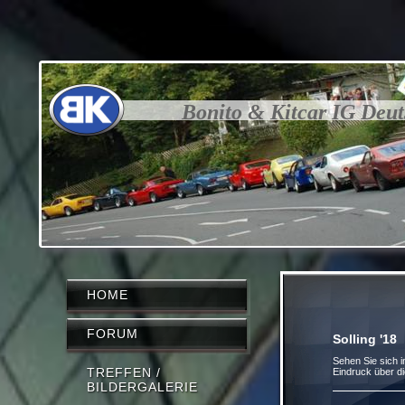
Bonito & Kitcar IG Deu
HOME
FORUM
Solling '18
Sehen Sie sich i
TREFFEN /
Eindruck über di
BILDERGALERIE