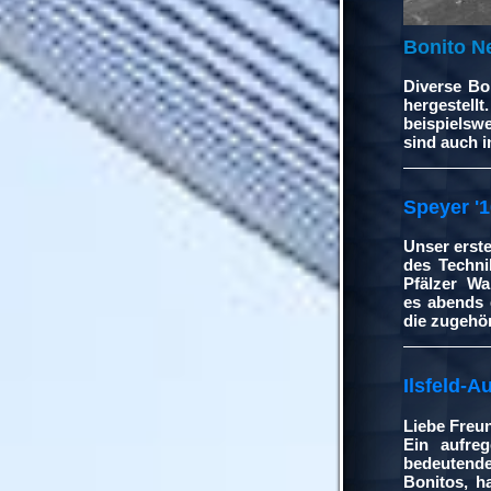
Bonito Ne
Diverse Bo
hergestell
beispielsw
sind auch i
Speyer '
Unser erste
des Techn
Pfälzer Wa
es abends 
die zugehör
Ilsfeld-A
Liebe Freu
Ein aufre
bedeutend
Bonitos, h