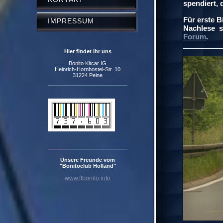
spendiert, 
Für erste B
IMPRESSUM
Nachlese s
Forum
.
Hier findet ihr uns
Bonito Kitcar IG
Heinrich-Hornbostel-Str. 10
31224 Peine
Unsere Freunde vom
"Bonitoclub Holland"
www.ftbonito.info