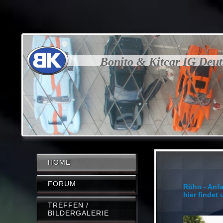
Bonito & Kitcar IG Deu
HOME
FORUM
Röhn - Anf
hier findet
TREFFEN /
BILDERGALERIE