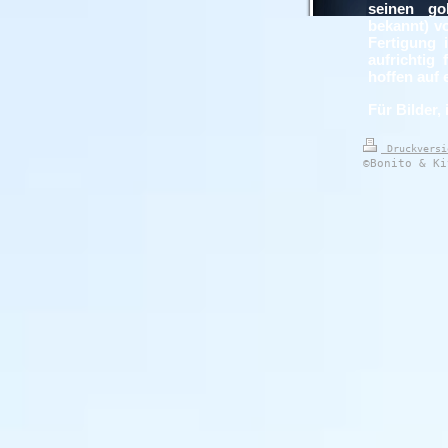
seinen go
bekannt) vo
Fertigung 
aufrichtig
hoffen auf 
Für Bilder,
Druckvers
©Bonito & Ki