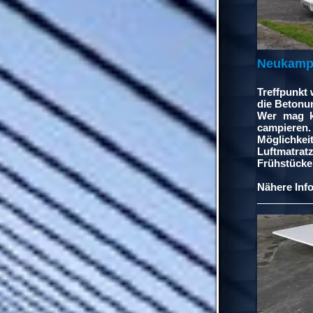
Neukampe
Treffpunkt 
die Betonun
Wer mag k
campieren
Möglichke
Luftmatra
Frühstücken
Nähere Info