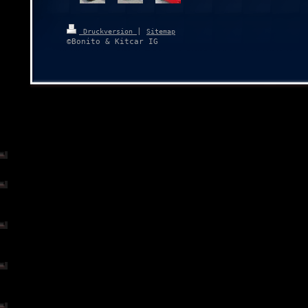
|
Druckversion
Sitemap
©Bonito & Kitcar IG