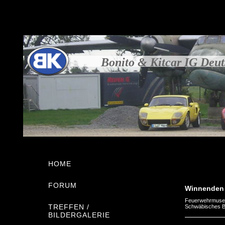
Bonito & Kitcar IG Deu
HOME
FORUM
Winnenden
Feuerwehrmuse
TREFFEN /
Schwäbisches B
BILDERGALERIE