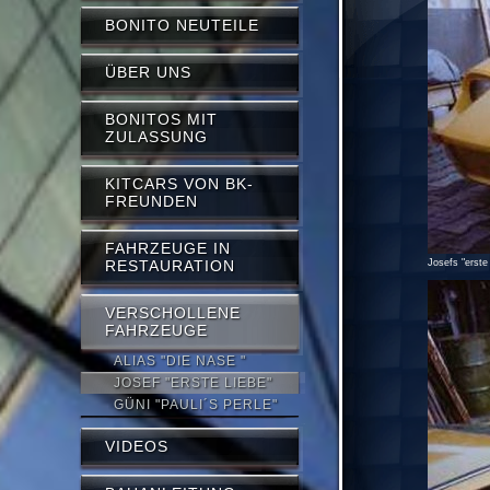
BONITO NEUTEILE
ÜBER UNS
BONITOS MIT
ZULASSUNG
KITCARS VON BK-
FREUNDEN
FAHRZEUGE IN
RESTAURATION
Josefs "erste
VERSCHOLLENE
FAHRZEUGE
ALIAS "DIE NASE "
JOSEF "ERSTE LIEBE"
GÜNI "PAULI´S PERLE"
VIDEOS