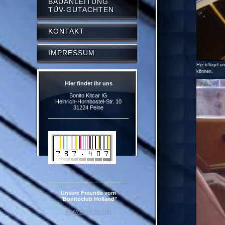
BAUANLEITUNG
TÜV-GUTACHTEN
KONTAKT
IMPRESSUM
Heckflügel un
können.
Hier findet ihr uns
Bonito Kitcar IG
Heinrich-Hornbostel-Str. 10
31224 Peine
Unsere Freunde vom
"Bonitoclub Holland"
www.ftbonito.info